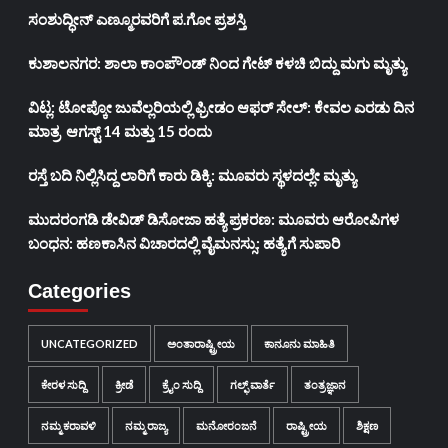
ಸಂಶುದ್ಧೀನ್ ಎಣ್ಮೂರವರಿಗೆ ಪ.ಗೋ ಪ್ರಶಸ್ತಿ
ಕುಶಾಲನಗರ: ಶಾಲಾ ಕಾಂಪೌಂಡ್ ನಿಂದ ಗೇಟ್ ಕಳಚಿ ಬಿದ್ದು ಮಗು ಮೃತ್ಯು
ವಿಟ್ಲ: ಟೋಪ್ಕೋ ಜುವೆಲ್ಲರಿಯಲ್ಲಿ ಫ್ರೀಡಂ ಆಫರ್ ಸೇಲ್: ಕೇವಲ ಎರಡು ದಿನ
ಮಾತ್ರ ಆಗಸ್ಟ್ 14 ಮತ್ತು 15 ರಂದು
ರಸ್ತೆ ಬದಿ ನಿಲ್ಲಿಸಿದ್ದ ಲಾರಿಗೆ ಕಾರು ಡಿಕ್ಕಿ: ಮೂವರು ಸ್ಥಳದಲ್ಲೇ ಮೃತ್ಯು
ಮುದರಂಗಡಿ ಡೇವಿಡ್‌ ಡಿಸೋಜಾ ಹತ್ಯೆ ಪ್ರಕರಣ: ಮೂವರು ಆರೋಪಿಗಳ
ಬಂಧನ: ಹಣಕಾಸಿನ ವಿಚಾರದಲ್ಲಿ ವೈಮನಸ್ಸು: ಹತ್ಯೆಗೆ ಸುಪಾರಿ
Categories
UNCATEGORIZED
ಅಂತಾರಾಷ್ಟ್ರೀಯ
ಕಾನೂನು ಮಾಹಿತಿ
ಕೇರಳ ಸುದ್ದಿ
ಕ್ರೀಡೆ
ಕ್ರೈಂ ಸುದ್ದಿ
ಗಲ್ಫ್ ವಾರ್ತೆ
ತಂತ್ರಜ್ಞಾನ
ನಮ್ಮ ಕರಾವಳಿ
ನಮ್ಮ ರಾಜ್ಯ
ಮನೋರಂಜನೆ
ರಾಷ್ಟ್ರೀಯ
ಶಿಕ್ಷಣ